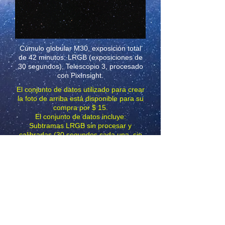
Cúmulo globular M30, exposición total
de 42 minutos: LRGB (exposiciones de
30 segundos),
Telescopio 3, procesado
con PixInsight.
El conjunto de datos utilizado para crear
la foto de arriba está disponible para su
compra por $ 15.
El conjunto de datos incluye:
Subtramas LRGB sin procesar y
calibradas (30 segundos cada una, sin
recortar).
Master Dark, Master Bias, Master Flats
Descargar Sample Luminance Frame